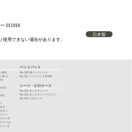
 011916
日本製
り使用できない場合があります。
ベットパット
ゴンMS
No.102 綿ベッドパッド
ゴンM-Ⅱ
No.111 ベッドパッドWAW
FX
シーツ・ピロケース
GT)
No.115 ボックスシーツ
No.119 ボックスシーツワイド
X)
No.118 ピロケース
レイ
トネオ
トネオⅡ
トフリー
トフリーG
トフリーL1
トフリーZ