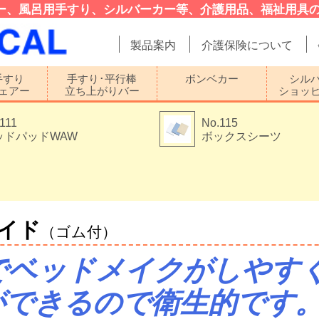
ー、風呂用手すり、シルバーカー等、介護用品、福祉用具の
製品案内
介護保険について
手すり
手すり･平行棒
ボンベカー
シル
ェアー
立ち上がりバー
ショッ
111
No.115
ッドパッドWAW
ボックスシーツ
ワイド
（ゴム付）
でベッドメイクがしやす
ができるので衛生的です