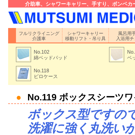
介助車、シャワーキャリー、手すり、ボンベカ
フルリクライニング
シャワーキャリー
風呂用
介護車
移動リフト・吊り具
入浴用チ
No.102
No.
綿ベッドパッド
ベ
No.118
ピロケース
●
No.119 ボックスシーツ
ボックス型ですの
洗濯に強く丸洗い