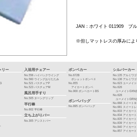
JAN：ホワイト 011909 ブルー
※但しマットレスの厚みによ
ャリー
入浴用チェアー
ボンベカー
シルバーカー
No.556 ハイバックウイング
No.672B
No.135 アルミワ
No.560 ウイングおりたたみ
ポシェットボンベⅡ
No.136 アルミワ
WG
No.521 バスチェアP
No.855
No.623 ユーメイト
No.523 バスチェアM
アイカートボンベ
No.626
No.900 ボンベカートBS
ユーメイトGXN(H
風呂用手すり
No.628
No.505 ターングリップ
ユーメイトGRN(G
ボンベバッグ
No.668 スイートⅢ
平行棒
No.895 ボンベバッグ
No.681 スイート
No.602 平行棒
No.833 アイカー
No.834 アイカー
立ち上がりバー
No.835 アイカー
No.305 アシストバー
No.839 アイカー
ト
No.840 アイカー
No.857 アイカー