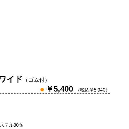
ワイド
（ゴム付）
●
￥5,400
（税込￥5,940）
エステル30％