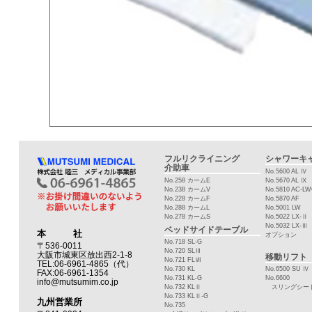
フルリクライニング
シャワーキ
介助車
No.5600 AL Ⅳ
No.258 カームE
No.5670 AL Ⅸ
No.238 カームV
No.5810 AC-L
No.228 カームF
No.5870 AF
No.288 カームL
No.5001 LW
No.278 カームS
No.5022 LX-Ⅱ
No.5032 LX-Ⅲ
ベッドサイドテーブル
本 社
オプション
No.718 SL-G
〒536-0011
No.720 SLⅢ
大阪市城東区放出西2-1-8
移動リフト
No.721 FLⅦ
TEL:06-6961-4865（代）
No.730 KL
No.6500 SU Ⅳ
FAX:06-6961-1354
No.731 KL-G
No.6600
info@mutsumim.co.jp
No.732 KLⅡ
スリングシー
No.733 KLⅡ-G
九州営業所
No.735