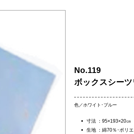
No.119
ボックスシーツ
色／ホワイト･ブルー
寸法 ：95×193×20㎝
生地 ：綿70％･ポリ