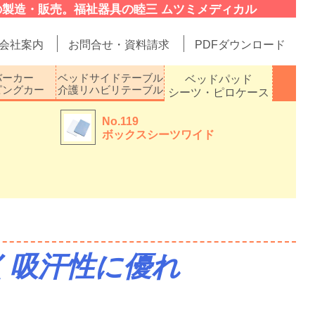
製造・販売。福祉器具の睦三 ムツミメディカル
会社案内
お問合せ・資料請求
PDFダウンロード
バーカー
ベッドサイドテーブル
ベッドパッド
ピングカー
介護リハビリテーブル
シーツ・ピロケース
No.119
ボックスシーツワイド
く吸汗性に優れ
。